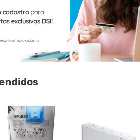
SureColor F570
A partir de
R$ 11.900,00
1
Unit.
COMPRAR
Vendidos