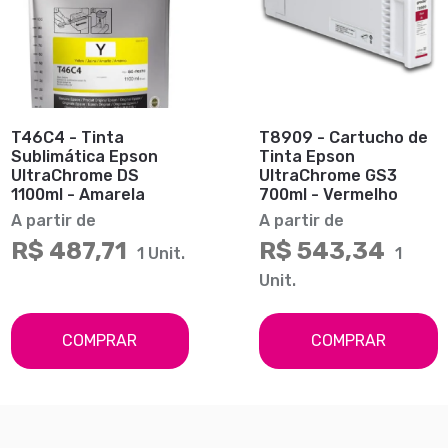
T46C4 - Tinta
T8909 - Cartucho de
Sublimática Epson
Tinta Epson
UltraChrome DS
UltraChrome GS3
1100ml - Amarela
700ml - Vermelho
A partir de
A partir de
R$ 487,71
R$ 543,34
1 Unit.
1
Unit.
COMPRAR
COMPRAR