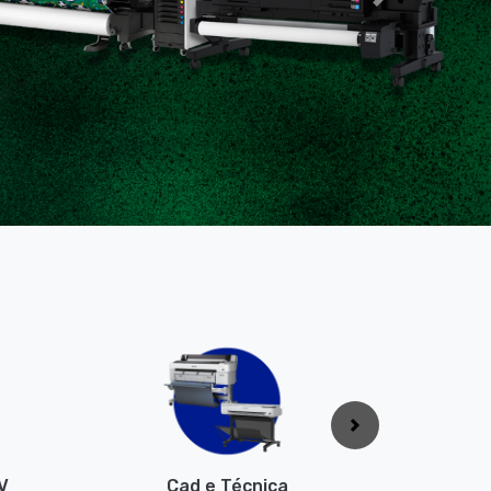
Next
Próximo
V
Cad e Técnica