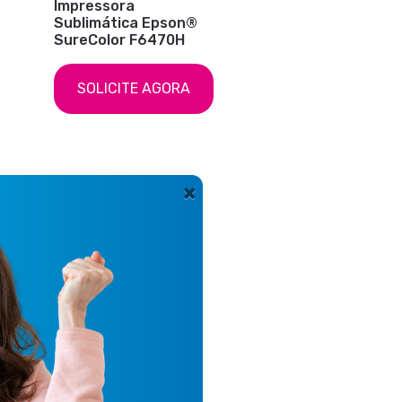
Impressora
Sublimática Epson®
SureColor F6470H
SOLICITE AGORA
×