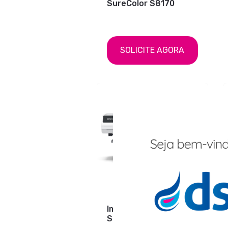
SureColor S8170
SOLICITE AGORA
Impressora DTFilm
SureColor G9070